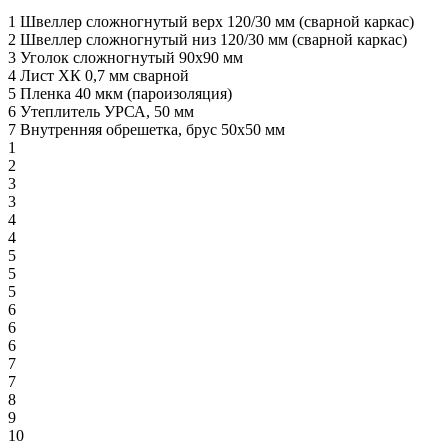
1
Швеллер сложногнутый верх 120/30 мм (сварной каркас)
2
Швеллер сложногнутый низ 120/30 мм (сварной каркас)
3
Уголок сложногнутый 90х90 мм
4
Лист ХК 0,7 мм сварной
5
Пленка 40 мкм (пароизоляция)
6
Утеплитель УРСА, 50 мм
7
Внутренняя обрешетка, брус 50х50 мм
1
2
3
3
4
4
5
5
5
6
6
6
7
7
8
9
10