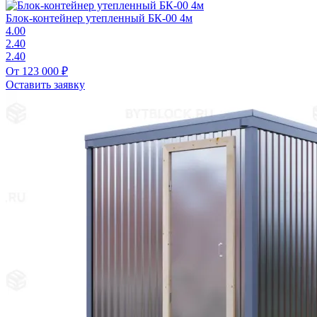
Блок-контейнер утепленный БК-00 4м
4.00
2.40
2.40
От 123 000 ₽
Оставить заявку